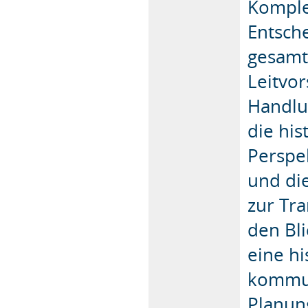
Komple
Entsche
gesamt
Leitvor
Handlun
die his
Perspe
und die
zur Tr
den Bl
eine hi
kommun
Planun