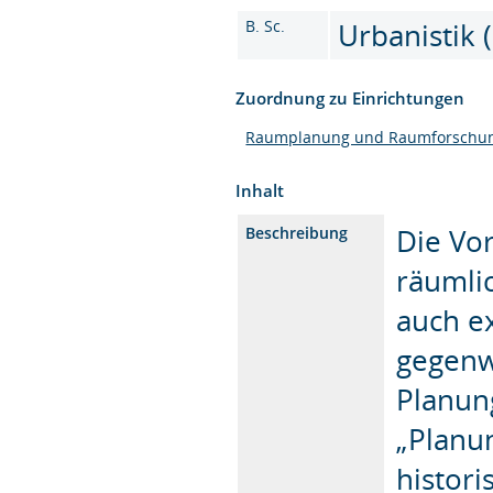
B. Sc.
Urbanistik (
Zuordnung zu Einrichtungen
Raumplanung und Raumforschu
Inhalt
Die Vor
Beschreibung
räumli
auch e
gegenw
Planun
„Planu
histor