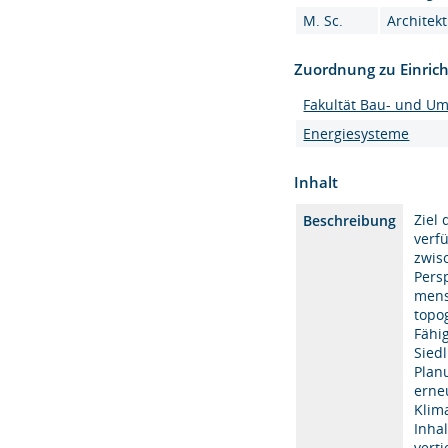
M. Sc.
Architekt
Zuordnung zu Einric
Fakultät Bau- und U
Energiesysteme
Inhalt
Ziel
Beschreibung
verf
zwis
Pers
mens
topo
Fähi
Sied
Plan
erne
Klim
Inha
verti