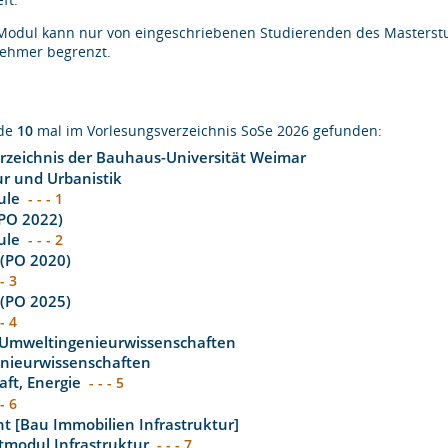
Modul kann nur von eingeschriebenen Studierenden des Masterstud
nehmer begrenzt.
rde
10
mal im Vorlesungsverzeichnis SoSe 2026 gefunden:
rzeichnis der Bauhaus-Universität Weimar
ur und Urbanistik
ule
- - - 1
(PO 2022)
ule
- - - 2
 (PO 2020)
 - 3
 (PO 2025)
 - 4
 Umweltingenieurwissenschaften
enieurwissenschaften
aft, Energie
- - - 5
 - 6
 [Bau Immobilien Infrastruktur]
tmodul Infrastruktur
- - - 7