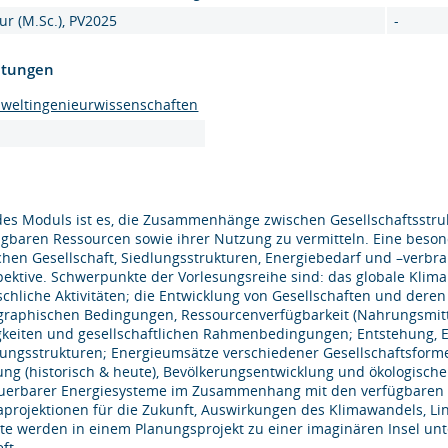
ur (M.Sc.), PV2025
-
htungen
mweltingenieurwissenschaften
 des Moduls ist es, die Zusammenhänge zwischen Gesellschaftsst
ügbaren Ressourcen sowie ihrer Nutzung zu vermitteln. Eine bes
chen Gesellschaft, Siedlungsstrukturen, Energiebedarf und –verbra
pektive. Schwerpunkte der Vorlesungsreihe sind: das globale Kli
chliche Aktivitäten; die Entwicklung von Gesellschaften und deren
graphischen Bedingungen, Ressourcenverfügbarkeit (Nahrungsmittel
gkeiten und gesellschaftlichen Rahmenbedingungen; Entstehung,
lungsstrukturen; Energieumsätze verschiedener Gesellschaftsforme
ung (historisch & heute), Bevölkerungsentwicklung und ökologisc
uerbarer Energiesysteme im Zusammenhang mit den verfügbaren R
aprojektionen für die Zukunft, Auswirkungen des Klimawandels, Li
lte werden in einem Planungsprojekt zu einer imaginären Insel 
eft.