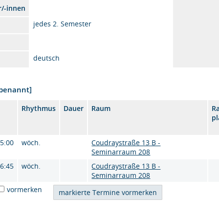
r/-innen
jedes 2. Semester
deutsch
nbenannt]
Rhythmus
Dauer
Raum
R
p
15:00
wöch.
Coudraystraße 13 B -
Seminarraum 208
16:45
wöch.
Coudraystraße 13 B -
Seminarraum 208
vormerken