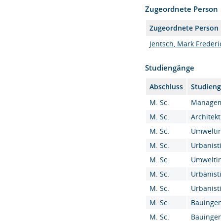
Zugeordnete Person
Zugeordnete Person
Jentsch, Mark Frederick
Studiengänge
Abschluss
Studien
M. Sc.
Manageme
M. Sc.
Architekt
M. Sc.
Umweltin
M. Sc.
Urbanisti
M. Sc.
Umweltin
M. Sc.
Urbanisti
M. Sc.
Urbanisti
M. Sc.
Bauingen
M. Sc.
Bauingen