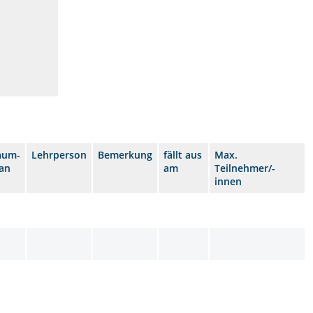
aum-
Lehrperson
Bemerkung
fällt aus
Max.
lan
am
Teilnehmer/-
innen