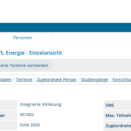
Personen
t, Energie - Einzelansicht
daten
Termine
Zugeordnete Person
Studiengänge
Einricht
Integrierte Vorlesung
SWS
951002
mer
Max. Teilne
SoSe 2026
Zugeordnet