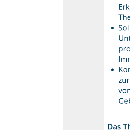
Erk
Th
Sol
Unt
pro
Im
Kom
zur
vo
Ge
Das T