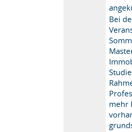
angekü
Bei de
Veran
Somme
Maste
Immob
Studie
Rahmen
Profe
mehr I
vorhan
grunds