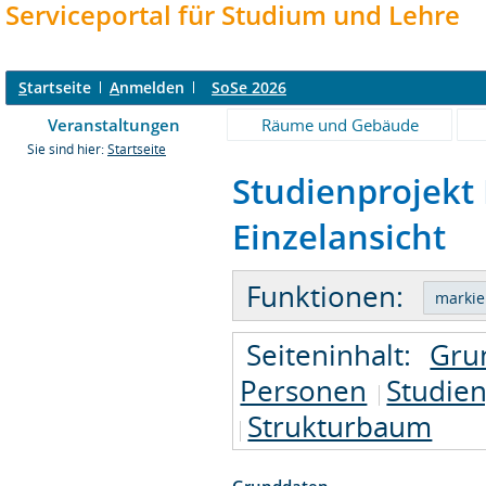
Serviceportal für Studium und Lehre
S
tartseite
A
nmelden
SoSe 2026
Veranstaltungen
Räume und Gebäude
Sie sind hier:
Startseite
Studienprojekt 
Einzelansicht
Funktionen:
Seiteninhalt:
Gru
Personen
Studie
Strukturbaum
Grunddaten