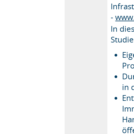
Infra
-
www.
In die
Studie
Eig
Pro
Du
in 
Ent
Im
Ha
öff