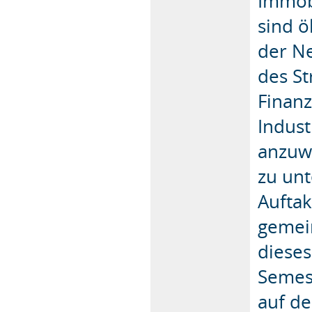
Immobi
sind 
der N
des S
Finanz
Indus
anzuw
zu un
Auftak
gemei
dieses
Semes
auf de