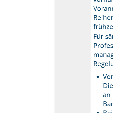
Voran
Reihen
frühz
Für sä
Profes
manag
Regelu
Vor
Die
an 
Bar
Bei