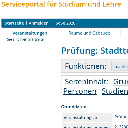
Serviceportal für Studium und Lehre
S
tartseite
A
nmelden
SoSe 2026
Veranstaltungen
Räume und Gebäude
Sie sind hier:
Startseite
Prüfung: Stadtt
Funktionen:
Seiteninhalt:
Gru
Personen
Studie
Grunddaten
Prüfun
Veranstaltungsart
21323
Veranstaltungsnummer