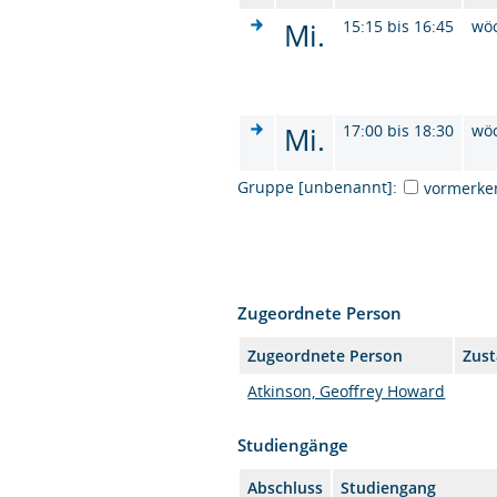
Mi.
15:15 bis 16:45
wö
Mi.
17:00 bis 18:30
wö
Gruppe [unbenannt]:
vormerke
Zugeordnete Person
Zugeordnete Person
Zust
Atkinson, Geoffrey Howard
Studiengänge
Abschluss
Studiengang