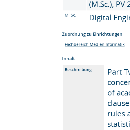
(M.Sc.), PV
M. Sc.
Digital Eng
Zuordnung zu Einrichtungen
Fachbereich Medieninformatik
Inhalt
Part T
Beschreibung
concen
of aca
clause
rules 
statis