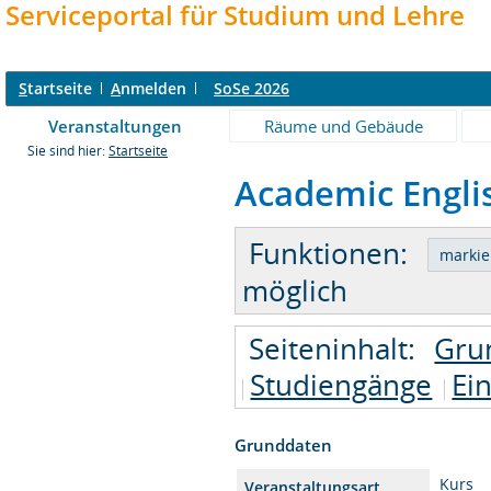
Serviceportal für Studium und Lehre
S
tartseite
A
nmelden
SoSe 2026
Veranstaltungen
Räume und Gebäude
Sie sind hier:
Startseite
Academic Englis
Funktionen:
möglich
Seiteninhalt:
Gru
Studiengänge
Ei
Grunddaten
Kurs
Veranstaltungsart