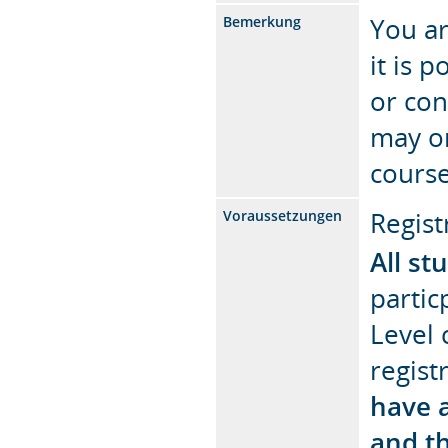
You ar
Bemerkung
it is 
or con
may on
course
Regist
Voraussetzungen
All st
partic
Level 
regist
have 
and t