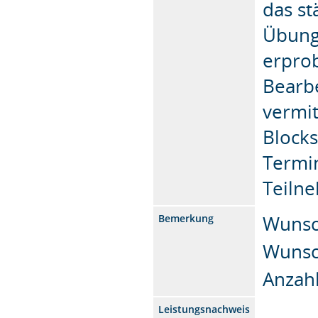
das st
Übung
erprob
Bearbe
vermit
Block
Termi
Teiln
Wunsc
Bemerkung
Wunsc
Anzahl
Leistungsnachweis