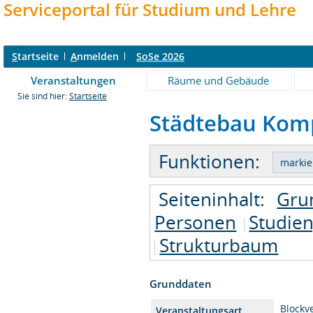
Serviceportal für Studium und Lehre
S
tartseite
A
nmelden
SoSe 2026
Veranstaltungen
Räume und Gebäude
Sie sind hier:
Startseite
Städtebau Komp
Funktionen:
Seiteninhalt:
Gru
Personen
Studie
Strukturbaum
Grunddaten
Blockv
Veranstaltungsart