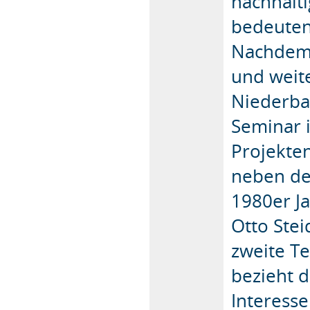
nachhalt
bedeuten
Nachdem 
und weit
Niederba
Seminar 
Projekten
neben de
1980er J
Otto Ste
zweite Te
bezieht 
Interess