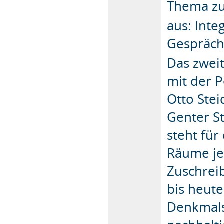
Thema zu
aus: Inte
Gespräch
Das zweit
mit der 
Otto Ste
Genter St
steht fü
Räume jen
Zuschrei
bis heute
Denkmalsc