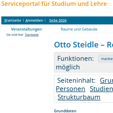
Serviceportal für Studium und Lehre
S
tartseite
A
nmelden
SoSe 2026
Veranstaltungen
Räume und Gebäude
Sie sind hier:
Startseite
Otto Steidle – 
Funktionen:
möglich
Seiteninhalt:
Gru
Personen
Studie
Strukturbaum
Grunddaten