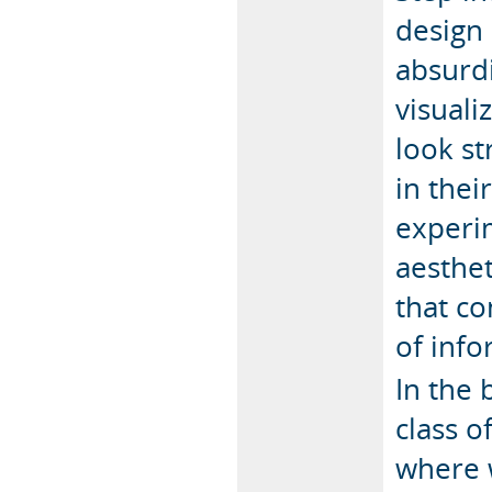
design 
absurdi
visuali
look st
in thei
experim
aesthet
that co
of info
In the 
class 
where 