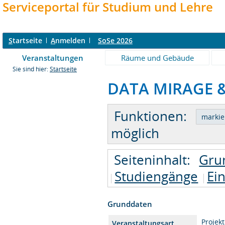
Serviceportal für Studium und Lehre
S
tartseite
A
nmelden
SoSe 2026
Veranstaltungen
Räume und Gebäude
Sie sind hier:
Startseite
DATA MIRAGE & 
Funktionen:
möglich
Seiteninhalt:
Gru
Studiengänge
Ei
Grunddaten
Projek
Veranstaltungsart