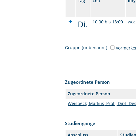
Tag
Zeit
Rhy
Di.
10:00 bis 13:00
wöc
Gruppe [unbenannt]:
vormerke
Zugeordnete Person
Zugeordnete Person
Weisbeck, Markus, Prof., Dipl.-De
Studiengänge
Abschluss
Studie