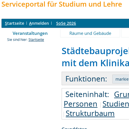
Serviceportal für Studium und Lehre
S
tartseite
A
nmelden
SoSe 2026
Veranstaltungen
Räume und Gebäude
Sie sind hier:
Startseite
Städtebauprojek
mit dem Klinika
Funktionen:
Seiteninhalt:
Gru
Personen
Studie
Strukturbaum
Grunddaten