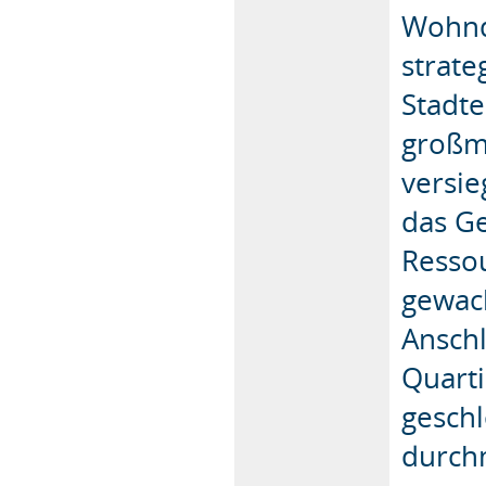
Wohnq
strate
Stadte
großm
versie
das Ge
Resso
gewach
Ansch
Quart
geschl
durchm