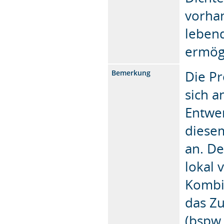
vorha
lebend
ermögl
Die Pr
Bemerkung
sich a
Entwer
diese
an. De
lokal 
Kombin
das Z
(bspw.