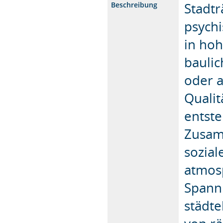
Stadtr
Beschreibung
psych
in hoh
baulic
oder a
Qualit
entste
Zusam
sozial
atmosp
Spann
städte