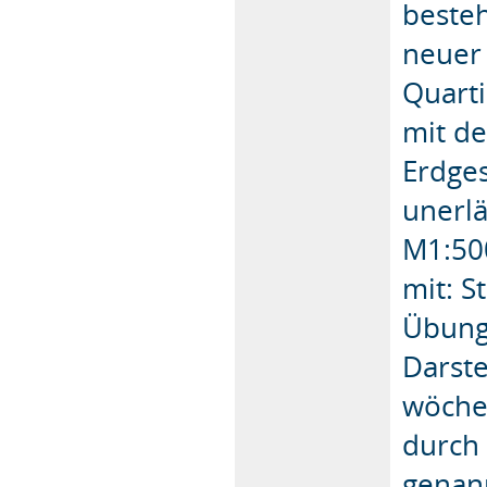
beste
neuer 
Quarti
mit de
Erdge
unerl
M1:500
mit: 
Übung
Darste
wöche
durch
genan