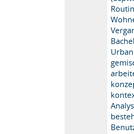
Routin
Wohne
Vergan
Bachel
Urbani
gemisc
arbeit
konzep
konte
Analy
beste
Benut