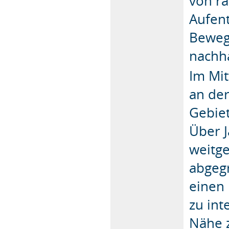
von r
Aufent
Beweg
nachha
Im Mit
an der
Gebie
Über 
weitg
abgegr
einen
zu int
Nähe 