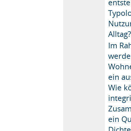
entst
Typolo
Nutzu
Alltag
Im Ra
werden
Wohne
ein a
Wie k
integ
Zusam
ein Q
Dichte