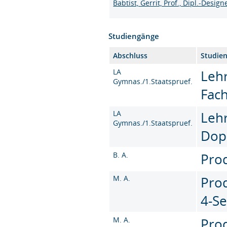
Babtist, Gerrit, Prof., Dipl.-Design
Studiengänge
Abschluss
Studie
LA
Leh
Gymnas./1.Staatspruef.
Fac
LA
Leh
Gymnas./1.Staatspruef.
Dop
B. A.
Prod
M. A.
Prod
4-S
M. A.
Prod