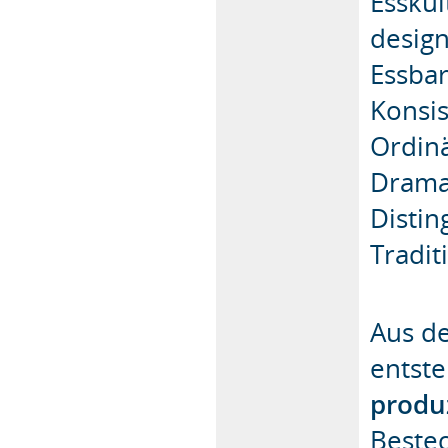
Esskul
design
Essbar
Konsi
Ordin
Dramat
Distin
Tradi
Aus de
entst
produ
Bestec