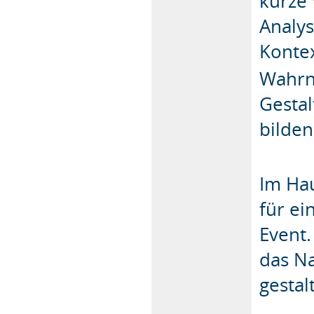
kurze
Analy
Kontex
Wahrn
Gestal
bilden
Im Ha
für ei
Event.
das Na
gestal