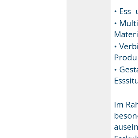
• Ess-
• Mult
Materi
• Ver
Produ
• Gest
Esssit
Im Ra
beson
ausei