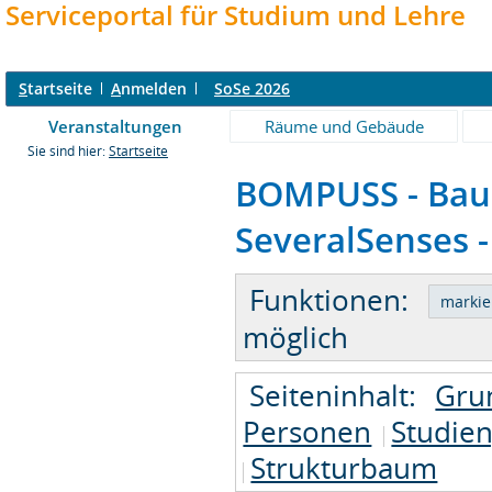
Serviceportal für Studium und Lehre
S
tartseite
A
nmelden
SoSe 2026
Veranstaltungen
Räume und Gebäude
Sie sind hier:
Startseite
BOMPUSS - Bauh
SeveralSenses -
Funktionen:
möglich
Seiteninhalt:
Gru
Personen
Studie
Strukturbaum