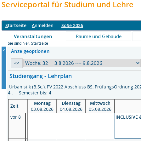
Serviceportal für Studium und Lehre
S
tartseite
A
nmelden
SoSe 2026
Veranstaltungen
Räume und Gebäude
Sie sind hier:
Startseite
>
Anzeigeoptionen
Studiengang - Lehrplan
Urbanistik (B.Sc.), PV 2022 Abschluss BS, PrüfungsOrdnung 2
4 , Semester bis: 4
Montag
Dienstag
Mittwoch
Zeit
03.08.2026
04.08.2026
05.08.2026
vor 8
INCLUSIVE &