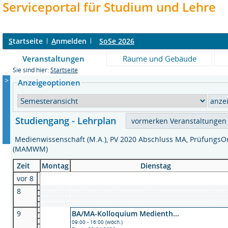
Serviceportal für Studium und Lehre
S
tartseite
A
nmelden
SoSe 2026
Veranstaltungen
Räume und Gebäude
Sie sind hier:
Startseite
>
Anzeigeoptionen
Studiengang - Lehrplan
Medienwissenschaft (M.A.), PV 2020 Abschluss MA, Prüfungs
(MAMWM)
Zeit
Montag
Dienstag
vor 8
8
9
BA/MA-Kolloquium Medienth...
09:00 - 16:00 (wöch.)