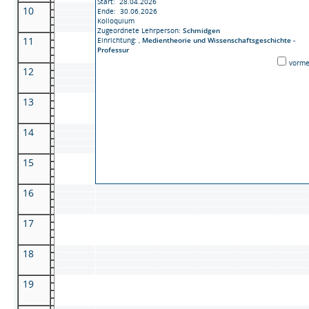
Start: 28.04.2026
10
Ende: 30.06.2026
Kolloquium
Zugeordnete Lehrperson:
Schmidgen
11
Einrichtung:
,
Medientheorie und Wissenschaftsgeschichte -
Professur
vorme
12
13
14
15
16
17
18
19