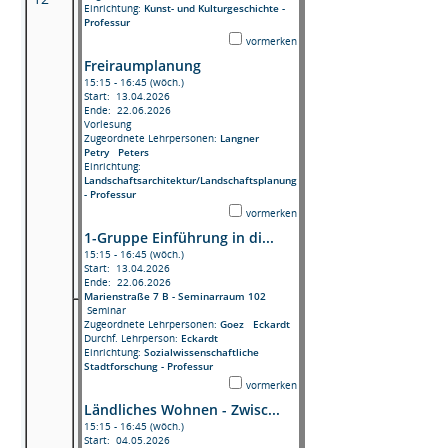
Einrichtung:
Kunst- und Kulturgeschichte -
Professur
vormerken
Freiraumplanung
15:15 - 16:45 (wöch.)
Start: 13.04.2026
Ende: 22.06.2026
Vorlesung
Zugeordnete Lehrpersonen:
Langner
Petry
Peters
Einrichtung:
Landschaftsarchitektur/Landschaftsplanung
- Professur
vormerken
1-Gruppe Einführung in di...
15:15 - 16:45 (wöch.)
Start: 13.04.2026
Ende: 22.06.2026
Marienstraße 7 B - Seminarraum 102
Seminar
Zugeordnete Lehrpersonen:
Goez
Eckardt
Durchf. Lehrperson:
Eckardt
Einrichtung:
Sozialwissenschaftliche
Stadtforschung - Professur
vormerken
Ländliches Wohnen - Zwisc...
15:15 - 16:45 (wöch.)
Start: 04.05.2026