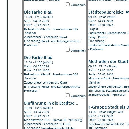
vormerken
Die Farbe Blau
Städtebauprojekt: A
11:00 - 12:30 (wöch.)
09:15 - 16:45 (wöch.)
Start: 04.05.2026
Start: 14.04.2026
Ende: 22.06.2026
Ende: 23.06.2026
Belvederer Allee 5 - Seminarraum 005
Projekt
Seminar
Zugeordnete Lehrpersonen:
Zugeordnete Lehrperson:
Klaut
Petry
Peters
Einrichtung:
Kunst- und Kulturgeschichte -
Einrichtung:
Professur
Landschaftsarchitektur/Land
- Professur
vormerken
Die Farbe Blau
Methoden der Stadtf
11:00 - 12:30 (wöch.)
Start: 04.05.2026
09:15 - 17:15 (Einzel)
Ende: 22.06.2026
Start: 05.05.2026
Belvederer Allee 5 - Seminarraum 005
Ende: 05.05.2026
Seminar
Marienstraße 9 - Seminarra
Zugeordnete Lehrperson:
Klaut
Seminar
Einrichtung:
Kunst- und Kulturgeschichte -
Zugeordnete Lehrperson:
Br
Professur
Einrichtung:
Sozialwissenscha
Stadtforschung - Professur
vormerken
Einführung in die Stadtso...
1-Gruppe Stadt als 
13:30 - 15:00 (wöch.)
Start: 13.04.2026
13:30 - 16:45 (unger. Wo)
Ende: 22.06.2026
Start: 07.04.2026
Marienstraße 13 C - Hörsaal B
Vorlesung
Ende: 23.06.2026
Zugeordnete Lehrperson:
Eckardt
Geschwister-Scholl-Str.8A -
Einrichtung:
Sozialwissenschaftliche
105
Seminar