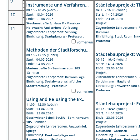
9
Instrumente und Verfahren...
Städtebauprojekt: Th
09:15 - 10:45 (wöch.)
09:15 - 16:45 (wöch.)
10
Start: 13.04.2026
Start: 14.04.2026
Ende: 22.06.2026
Ende: 23.06.2026
Steubenstraße 6, Haus F - Maurice-
Projekt
Halbwachs-Auditorium
Vorlesung
Zugeordnete Lehrpersonen:
F
11
Zugeordnete Lehrperson:
Schönig
Rummel
Einrichtung:
Stadtplanung - Professur
,
Einrichtung:
Stadt Raum Entw
Professur
vormerken
Methoden der Stadtforschu...
Städtebauprojekt: We
09:15 - 17:15 (Einzel)
Start: 04.05.2026
09:15 - 16:45 (wöch.)
Ende: 04.05.2026
Start: 14.04.2026
Marienstraße 9 - Seminarraum 103
Ende: 23.06.2026
Seminar
Projekt
Zugeordnete Lehrperson:
Brokow-Loga
Zugeordnete Lehrpersonen:
Einrichtung:
Sozialwissenschaftliche
Seidelmann
Gagliardi
Stadtforschung - Professur
Einrichtung:
Entwerfen und St
Professur
vormerken
Using and Re-using the Ex...
Städtebauprojekt: E
11:00 - 12:30 (wöch.)
Start: 13.04.2026
09:15 - 16:45 (wöch.)
Ende: 22.06.2026
Start: 14.04.2026
Geschwister-Scholl-Str.8A - Seminarraum
Ende: 23.06.2026
105
Seminar
Projekt
Zugeordnete Lehrpersonen:
Augustiniok
Zugeordnete Lehrpersonen:
Spiegel
Naumann
Garkisch
Einrichtung:
Denkmalpflege und
Einrichtung:
Entwerfen und
Baugeschichte - Professur
StadtArchitektur - Professur