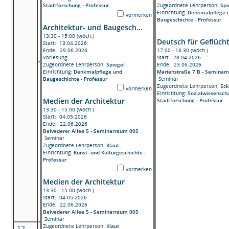
Stadtforschung - Professur
Zugeordnete Lehrperson:
Sp
Einrichtung:
Denkmalpflege 
vormerken
Baugeschichte - Professur
Architektur- und Baugesch...
13:30 - 15:00 (wöch.)
Deutsch für Geflüch
Start: 13.04.2026
Ende: 29.06.2026
17:00 - 18:30 (wöch.)
Vorlesung
Start: 28.04.2026
Zugeordnete Lehrperson:
Spiegel
Ende: 23.06.2026
Einrichtung:
Denkmalpflege und
Marienstraße 7 B - Seminar
Baugeschichte - Professur
Seminar
Zugeordnete Lehrperson:
Ec
vormerken
Einrichtung:
Sozialwissenscha
Medien der Architektur
Stadtforschung - Professur
13:30 - 15:00 (wöch.)
Start: 04.05.2026
Ende: 22.06.2026
Belvederer Allee 5 - Seminarraum 005
Seminar
Zugeordnete Lehrperson:
Klaut
Einrichtung:
Kunst- und Kulturgeschichte -
Professur
vormerken
Medien der Architektur
13:30 - 15:00 (wöch.)
Start: 04.05.2026
Ende: 22.06.2026
Belvederer Allee 5 - Seminarraum 005
Seminar
Zugeordnete Lehrperson:
Klaut
12