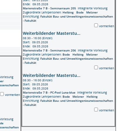
Ende: 09.05.2026
Marienstraße 7 B - Seminarraum 205
Integrierte Vorlesung
Zugeordnete Lehrpersonen:
Helbing
Bode
Melzner
Einrichtung:
Fakultät Bau- und Umweltingenieurwissenschaften
- Fakultät
vormerken
Weiterbildender Masterstu...
08:30 - 16:00 (Einzel)
Start: 09.05.2026
Ende: 09.05.2026
Marienstraße 7 B - Seminarraum 206
Integrierte Vorlesung
Zugeordnete Lehrpersonen:
Bode
Helbing
Melzner
Einrichtung:
Fakultät Bau- und Umweltingenieurwissenschaften
- Fakultät
vormerken
Weiterbildender Masterstu...
Vorlesung
08:30 - 16:00 (Einzel)
ner
Start: 09.05.2026
issenschaften
Ende: 09.05.2026
Marienstraße 7 B - PC-Pool Luna-blue
Integrierte Vorlesung
vormerken
Zugeordnete Lehrpersonen:
Bode
Melzner
Helbing
Einrichtung:
Fakultät Bau- und Umweltingenieurwissenschaften
- Fakultät
vormerken
Vorlesung
ode
issenschaften