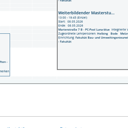
- Fakultät
Weiterbildender Masterstu...
13:00 - 19:45 (Einzel)
Start: 08.05.2026
Ende: 08.05.2026
Marienstraße 7 B - PC-Pool Luna-blue
Integrierte 
Zugeordnete Lehrpersonen:
Helbing
Bode
Melz
Einrichtung:
Fakultät Bau- und Umweltingenieurw
- Fakultät
ften -
merken