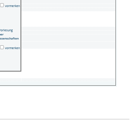
vormerken
Vorlesung
ner
issenschaften
vormerken