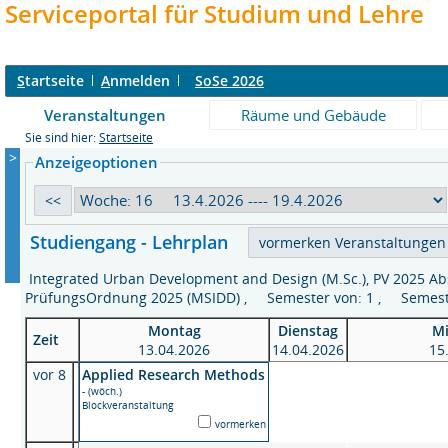
Serviceportal für Studium und Lehre
S
tartseite
A
nmelden
SoSe 2026
Veranstaltungen
Räume und Gebäude
Sie sind hier:
Startseite
>
Anzeigeoptionen
Studiengang - Lehrplan
Integrated Urban Development and Design (M.Sc.), PV 2025 Ab
PrüfungsOrdnung 2025 (MSIDD) , Semester von: 1 , Semest
Montag
Dienstag
M
Zeit
13.04.2026
14.04.2026
15
vor 8
Applied Research Methods
- (wöch.)
Blockveranstaltung
vormerken