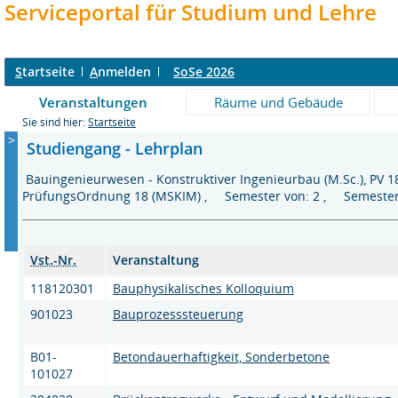
Serviceportal für Studium und Lehre
S
tartseite
A
nmelden
SoSe 2026
Veranstaltungen
Räume und Gebäude
Sie sind hier:
Startseite
>
Studiengang - Lehrplan
Bauingenieurwesen - Konstruktiver Ingenieurbau (M.Sc.), PV 1
PrüfungsOrdnung 18 (MSKIM) , Semester von: 2 , Semester
Vst.-Nr.
Veranstaltung
118120301
Bauphysikalisches Kolloquium
901023
Bauprozesssteuerung
B01-
Betondauerhaftigkeit, Sonderbetone
101027