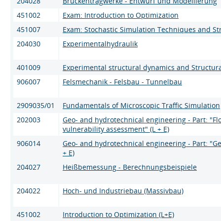
204028
Brückentragwerke - Entwurf und Modellierung
451002
Exam: Introduction to Optimization
451007
Exam: Stochastic Simulation Techniques and Stru
204030
Experimentalhydraulik
401009
Experimental structural dynamics and Structura
906007
Felsmechanik - Felsbau - Tunnelbau
2909035/01
Fundamentals of Microscopic Traffic Simulation
202003
Geo- and hydrotechnical engineering - Part: "F
vulnerability assessment" (L + E)
906014
Geo- and hydrotechnical engineering - Part: "Ge
+ E)
204027
Heißbemessung - Berechnungsbeispiele
204022
Hoch- und Industriebau (Massivbau)
451002
Introduction to Optimization (L+E)