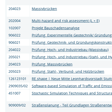
204023
Massivbrücken
202004
Multi-hazard and risk assessment (L + E)
102007
Projekt Bauschadensanalyse
906022
Prüfung: Experimentelle Geotechnik/ Gründun
906021
Prüfung: Geotechnik- und Gründungskonstrukt
204022
Prüfung: Hoch- und Industriebau (Massivbau)
205021
Prüfung: Hoch- und Industriebau (Stahl- und H
204023
Prüfung: Massivbrücken
205023
Prüfung: Stahl-, Verbund- und Holzbrücken
126123101
RE.shape | Neue Mitte Leonhardsvorstadt Stutt
2909035/02
Software-based Simulation of Traffic and Emiss
451007
Stochastic Simulation Techniques and Structural 
909009/02
Straßenplanung - Teil Grundlagen Straßenentw