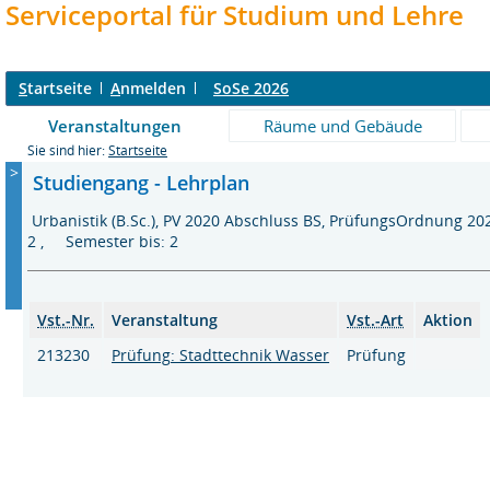
Serviceportal für Studium und Lehre
S
tartseite
A
nmelden
SoSe 2026
Veranstaltungen
Räume und Gebäude
Sie sind hier:
Startseite
>
Studiengang - Lehrplan
Urbanistik (B.Sc.), PV 2020 Abschluss BS, PrüfungsOrdnung 2
2 , Semester bis: 2
Vst.-Nr.
Veranstaltung
Vst.-Art
Aktion
213230
Prüfung: Stadttechnik Wasser
Prüfung