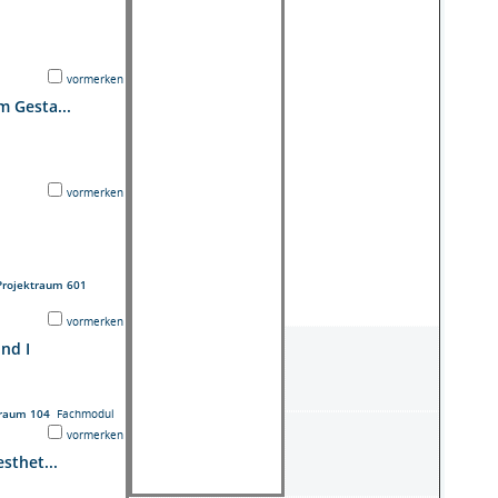
vormerken
 Gesta...
vormerken
Projektraum 601
vormerken
nd I
traum 104
Fachmodul
vormerken
sthet...