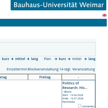
kurz
mittel
lang
Plan:
kurz
mittel
lang
 2
Einzeltermin
Blockveranstaltung
14-tägl. Veranstaltung
stag
Freitag
-
Politics of
Research: His...
- (Block)
Start: 13.04.2026
Ende: 10.07.2026
Fachmodul
vormerken