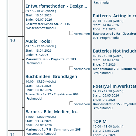
Fachmodul
Entwurfsmethoden - Design...
09:15 - 10:45 (wöch.)
Patterns. Acting in c
Start: 13.04.2026
Ende: 06.07.2026
09:15 - 12:30 (wöch.)
Geschwister-Scholl-Str. 7 - 116
Start: 14.04.2026
Wissenschaftsmodul
Ende: 7.7.2026
Bauhausstraße 9a - Gestalte
vormerken
001
Projektmodul
10
Audio Tools I
09:15 - 12:30 (wöch.)
Batteries Not Includ
Start: 13.04.2026
Ende: 6.7.2026
09:15 - 12:30 (wöch.)
Marienstraße 5 - Projektraum 203
Start: 14.04.2026
Fachmodul
Ende: 7.7.2026
Marienstraße 7 B - Seminar
vormerken
Projektmodul
Buchbinden: Grundlagen
10:00 - 15:30 (wöch.)
Poetry.Film.Werksta
Start: 13.04.2026
Ende: 06.07.2026
09:15 - 12:30 (wöch.)
Trierer Straße 12 - Projektraum 008
Start: 05.05.2026
Fachmodul
Ende: 7.7.2026
Bauhausstraße 15 - Projekt
vormerken
Projektmodul
Barock - Bild, Medien, In...
11:00 - 12:30 (wöch.)
TOP M
Start: 13.04.2026
Ende: 06.07.2026
10:00 - 13:00 (wöch.)
Marienstraße 7 B - Seminarraum 205
Start: 21.04.2026
Wissenschaftsmodul
11
Ende: 7.7.2026