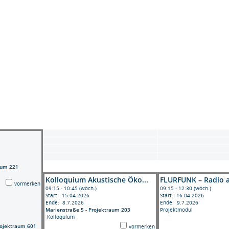
.
aum 221
Kolloquium Akustische Öko...
FLURFUNK – Radio al
vormerken
09:15 - 10:45 (wöch.)
09:15 - 12:30 (wöch.)
Start: 15.04.2026
Start: 16.04.2026
Ende: 8.7.2026
Ende: 9.7.2026
Marienstraße 5 - Projektraum 203
Projektmodul
Kolloquium
rojektraum 601
vormerken