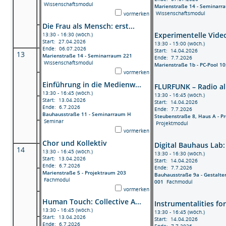
Wissenschaftsmodul
Marienstraße 14 - Seminarr
Wissenschaftsmodul
vormerken
Die Frau als Mensch: erst...
Experimentelle Video
13:30 - 16:30 (wöch.)
Start: 27.04.2026
13:30 - 15:00 (wöch.)
Ende: 06.07.2026
Start: 14.04.2026
13
Marienstraße 14 - Seminarraum 221
Ende: 7.7.2026
Wissenschaftsmodul
Marienstraße 1b - PC-Pool 10
vormerken
Einführung in die Medienw...
FLURFUNK – Radio al.
13:30 - 16:45 (wöch.)
13:30 - 16:45 (wöch.)
Start: 13.04.2026
Start: 14.04.2026
Ende: 6.7.2026
Ende: 7.7.2026
Bauhausstraße 11 - Seminarraum H
Steubenstraße 8, Haus A - P
Seminar
Projektmodul
vormerken
Chor und Kollektiv
Digital Bauhaus Lab: 
14
13:30 - 16:45 (wöch.)
13:30 - 16:30 (wöch.)
Start: 13.04.2026
Start: 14.04.2026
Ende: 6.7.2026
Ende: 7.7.2026
Marienstraße 5 - Projektraum 203
Bauhausstraße 9a - Gestalte
Fachmodul
001
Fachmodul
vormerken
Human Touch: Collective A...
Instrumentalities for
13:30 - 16:45 (wöch.)
13:30 - 16:45 (wöch.)
Start: 13.04.2026
Start: 14.04.2026
Ende: 6.7.2026
Ende: 7.7.2026