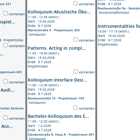
aum 221
Ende: 9.7.2026
vormerken
Bauhausstraße 9a - Gestalt
Kolloquium Akustische Öko...
Wissenschaftsmodul
vormerken
11:00 - 12:30 (wöch.)
spiel...
Start: 15.04.2026
Instrumentalities fo
Ende: 8.7.2026
Marienstraße 5 - Projektraum 203
14:00 - 17:15 (wöch.)
Kolloquium
Start: 16.04.2026
5
Projektmodul
Ende: 9.7.2026
vormerken
Projektmodul
vormerken
Patterns. Acting in compl...
..
11:00 - 16:30 (wöch.)
Start: 15.04.2026
Ende: 8.7.2026
Projektmodul
rojektraum 601
vormerken
Kolloquium Interface Desi...
vormerken
11:00 - 12:30 (wöch.)
Audi...
Start: 15.04.2026
Ende: 8.7.2026
Bauhausstraße 15 - Projektraum 104
Kolloquium
risches Zentrum
vormerken
Bachelor-Kolloquium des E...
vormerken
11:00 - 12:30 (wöch.)
 Aco...
Start: 1.4.2026
Ende: 8.7.2026
Steubenstraße 8, Haus A - Projektraum 601
Kolloquium