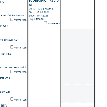
FLURFUNK – Radio
nd I
al...
09:15 - 12:30 (wöch.)
Start: 17.04.2026
traum 104
Fachmodul
Ende: 10.7.2026
Projektmodul
vormerken
vormerken
r Aco...
Projektraum 601
vormerken
mehrsch...
kstatt 001
Fachmodul
vormerken
n 2: L...
raum 221
vormerken
öffen...