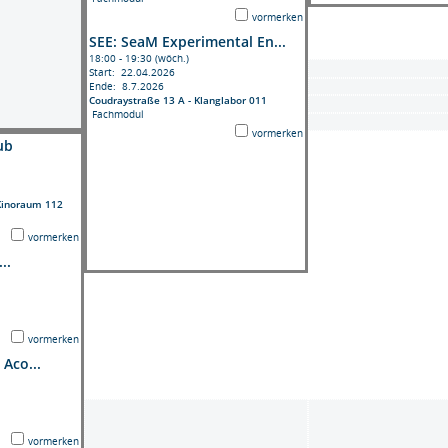
vormerken
SEE: SeaM Experimental En...
18:00 - 19:30 (wöch.)
Start: 22.04.2026
Ende: 8.7.2026
Coudraystraße 13 A - Klanglabor 011
Fachmodul
vormerken
ub
Kinoraum 112
vormerken
..
vormerken
 Aco...
vormerken