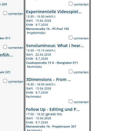
m 203
vormerken
Experimentelle Videospiel...
vormerken
13:30 - 16:30 (wöch.)
Start: 15.04.2026
Ende: 8.7.2026
Marienstraße 1b - PC-Pool 105
Projektmodul
abor 011
vormerken
Sonoluminous: What i hear...
vormerken
13:30 - 15:15 (wöch.)
nfüh...
Start: 22.04.2026
Ende: 8.7.2026
Coudraystraße 13 A - Klanglabor 011
Fachmodul
aum 221
vormerken
3Dimensions – From ...
vormerken
16:30 - 19:00 (wöch.)
Start: 15.04.2026
Ende: 8.7.2026
Fachmodul
vormerken
Follow Up - Editing und P...
17:00 - 18:30 (gerade Wo)
Start: 15.04.2026
Ende: 8.7.2026
Marienstraße 1b - Projektraum 301
Fachmodul