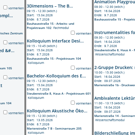
Animation Playgrou
3Dimensions – The B...
09:30 - 12:30 (wöch.)
vormerken
09:15 - 12:30 (wöch.)
Start: 16.04.2026
ompl...
Start: 15.04.2026
Ende: 9.7.2026
Ende: 8.7.2026
Bauhausstraße 15 - Projek
Bauhausstraße 15 - Arbeits- und
Projektraum 102
Fachmodul
Instrumentalities fo
risches Zentrum
vormerken
09:30 - 12:30 (wöch.)
Kolloquium Interface Desi...
Start: 16.04.2026
vormerken
09:15 - 10:45 (wöch.)
Ende: 9.7.2026
ed &#...
Start: 15.04.2026
Steubenstraße 8, Haus A - 
Ende: 8.7.2026
Wissenschaftsmodul
Bauhausstraße 15 - Projektraum 104
Kolloquium
2-Gruppe Drucken: 
raum 105
vormerken
10:00 - 15:30 (wöch.)
Bachelor-Kolloquium des E...
Start: 16.04.2026
vormerken
09:15 - 12:30 (wöch.)
Ende: 09.07.2026
tt
Start: 15.04.2026
Marienstraße 1b - Druckwer
Ende: 8.7.2026
Steubenstraße 8, Haus A - Projektraum 601
Ambivalente Lektüre
Kolloquium
raum 104
11:00 - 13:15 (wöch.)
vormerken
Start: 16.04.2026
Kolloquium Akustische Öko...
Ende: 09.07.2026
vormerken
09:15 - 12:30 (wöch.)
Marienstraße 14 - Seminar
Start: 13.05.2026
Wissenschaftsmodul
Ende: 8.7.2026
Marienstraße 7 B - Seminarraum 205
Bilderschließung im 
Kolloquium