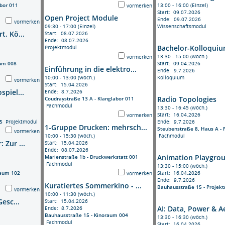
abor 011
13:00 - 16:00 (Einzel)
vormerken
Start: 09.07.2026
Open Project Module
Ende: 09.07.2026
vormerken
09:30 - 17:00 (Einzel)
Wissenschaftsmodul
t. Kö...
Start: 08.07.2026
Ende: 08.07.2026
Bachelor-Kolloquium
Projektmodul
13:30 - 15:00 (wöch.)
vormerken
aum 008
Start: 09.04.2026
Einführung in die elektro...
Ende: 9.7.2026
10:00 - 13:00 (wöch.)
Kolloquium
vormerken
Start: 15.04.2026
spiel...
Ende: 8.7.2026
Radio Topologies
Coudraystraße 13 A - Klanglabor 011
Fachmodul
13:30 - 16:45 (wöch.)
Start: 16.04.2026
vormerken
5
Projektmodul
Ende: 9.7.2026
1-Gruppe Drucken: mehrsch...
Steubenstraße 8, Haus A - 
vormerken
10:00 - 15:30 (wöch.)
Fachmodul
 Zur ...
Start: 15.04.2026
Ende: 08.07.2026
Animation Playgrou
Marienstraße 1b - Druckwerkstatt 001
Fachmodul
13:30 - 15:00 (wöch.)
raum 102
Start: 16.04.2026
vormerken
Ende: 9.7.2026
Kuratiertes Sommerkino - ...
Bauhausstraße 15 - Projek
vormerken
10:00 - 11:30 (wöch.)
esc...
Start: 15.04.2026
AI: Data, Power & Ae
Ende: 8.7.2026
Bauhausstraße 15 - Kinoraum 004
13:30 - 16:30 (wöch.)
Fachmodul
Start: 16.04.2026