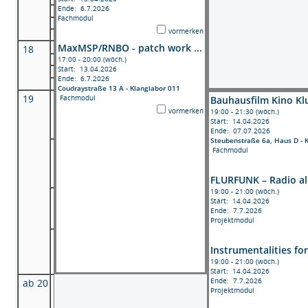
Ende: 6.7.2026
Fachmodul
vormerken
MaxMSP/RNBO - patch work ...
18
17:00 - 20:00 (wöch.)
Start: 13.04.2026
Ende: 6.7.2026
Coudraystraße 13 A - Klanglabor 011
19
Fachmodul
Bauhausfilm Kino Kl
vormerken
19:00 - 21:30 (wöch.)
Start: 14.04.2026
Ende: 07.07.2026
Steubenstraße 6a, Haus D - 
Fachmodul
FLURFUNK – Radio al.
19:00 - 21:00 (wöch.)
Start: 14.04.2026
Ende: 7.7.2026
Projektmodul
Instrumentalities for
19:00 - 21:00 (wöch.)
Start: 14.04.2026
Ende: 7.7.2026
ab 20
Projektmodul