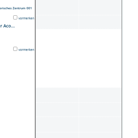
erisches Zentrum 001
vormerken
r Aco...
vormerken