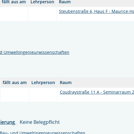
fällt aus am
Lehrperson
Raum
Steubenstraße 6, Haus F - Maurice-H
nd Umweltingenieurwissenschaften
fällt aus am
Lehrperson
Raum
Coudraystraße 11 A - Seminarraum
nierung
Keine Belegpflicht
t Bau- und Umweltingenieurwissenschaften