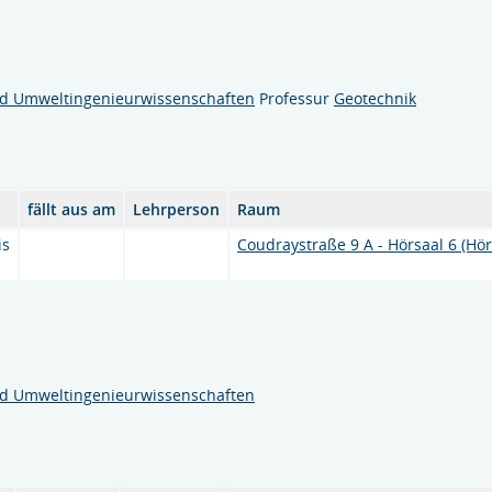
nd Umweltingenieurwissenschaften
Professur
Geotechnik
fällt aus am
Lehrperson
Raum
is
Coudraystraße 9 A - Hörsaal 6 (Hör
nd Umweltingenieurwissenschaften