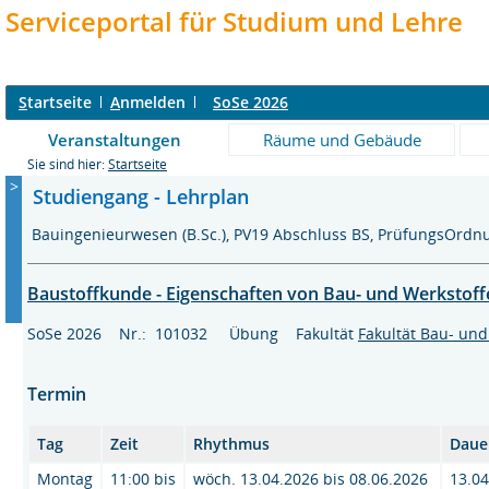
Serviceportal für Studium und Lehre
S
tartseite
A
nmelden
SoSe 2026
Veranstaltungen
Räume und Gebäude
Sie sind hier:
Startseite
>
Studiengang - Lehrplan
Bauingenieurwesen (B.Sc.), PV19 Abschluss BS, PrüfungsOrdn
Baustoffkunde - Eigenschaften von Bau- und Werkstoff
SoSe 2026 Nr.: 101032 Übung Fakultät
Fakultät Bau- un
Termin
Tag
Zeit
Rhythmus
Daue
Montag
11:00 bis
wöch. 13.04.2026 bis 08.06.2026
13.04