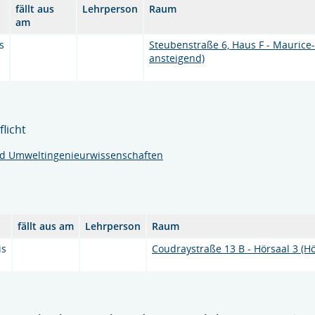
fällt aus
Lehrperson
Raum
am
s
Steubenstraße 6, Haus F - Maurice
ansteigend)
licht
nd Umweltingenieurwissenschaften
fällt aus am
Lehrperson
Raum
is
Coudraystraße 13 B - Hörsaal 3 (Hö