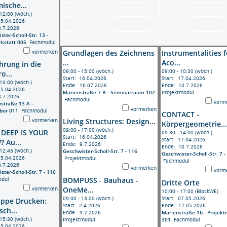
ische...
 12:00 (wöch.)
15.04.2026
8.7.2026
ster-Scholl-Str. 13 -
kstatt 005
Fachmodul
vormerken
Grundlagen des Zeichnens
Instrumentalities f
...
Aco...
hrung in die
09:00 - 15:00 (wöch.)
09:00 - 10:30 (wöch.)
o...
Start: 16.04.2026
Start: 17.04.2026
 13:00 (wöch.)
Ende: 16.07.2026
Ende: 10.7.2026
15.04.2026
Marienstraße 7 B - Seminarraum 102
Projektmodul
8.7.2026
Fachmodul
vorm
straße 13 A -
vormerken
bor 011
Fachmodul
CONTACT -
vormerken
Living Structures: Design...
Körpergeometrie...
09:00 - 17:00 (wöch.)
DEEP IS YOUR
09:30 - 14:00 (wöch.)
Start: 16.04.2026
Start: 17.04.2026
 Au...
Ende: 9.7.2026
Ende: 10.7.2026
 12:45 (wöch.)
Geschwister-Scholl-Str. 7 - 116
Geschwister-Scholl-Str. 7 -
15.04.2026
Projektmodul
Fachmodul
8.7.2026
vormerken
vorm
ster-Scholl-Str. 7 - 116
dul
BOMPUSS - Bauhaus -
Dritte Orte
vormerken
OneMe...
10:00 - 17:00 (BlockWE)
09:00 - 13:00 (wöch.)
Start: 07.05.2026
uppe Drucken:
Start: 2.4.2026
Ende: 17.05.2026
ch...
Ende: 9.7.2026
Marienstraße 1b - Projek
 15:30 (wöch.)
Projektmodul
301
Fachmodul
15.04.2026