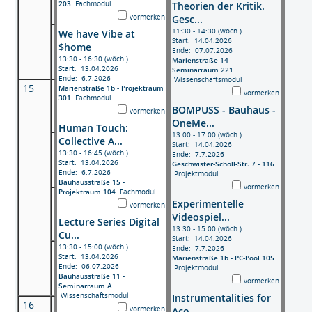
203
Fachmodul
Theorien der Kritik.
vormerken
Gesc...
11:30 - 14:30 (wöch.)
We have Vibe at
Start: 14.04.2026
$home
Ende: 07.07.2026
13:30 - 16:30 (wöch.)
Marienstraße 14 -
Start: 13.04.2026
Seminarraum 221
Ende: 6.7.2026
Wissenschaftsmodul
15
Marienstraße 1b - Projektraum
vormerken
301
Fachmodul
BOMPUSS - Bauhaus -
vormerken
OneMe...
Human Touch:
13:00 - 17:00 (wöch.)
Collective A...
Start: 14.04.2026
13:30 - 16:45 (wöch.)
Ende: 7.7.2026
Start: 13.04.2026
Geschwister-Scholl-Str. 7 - 116
Ende: 6.7.2026
Projektmodul
Bauhausstraße 15 -
vormerken
Projektraum 104
Fachmodul
Experimentelle
vormerken
Videospiel...
Lecture Series Digital
13:30 - 15:00 (wöch.)
Cu...
Start: 14.04.2026
13:30 - 15:00 (wöch.)
Ende: 7.7.2026
Start: 13.04.2026
Marienstraße 1b - PC-Pool 105
Ende: 06.07.2026
Projektmodul
Bauhausstraße 11 -
vormerken
Seminarraum A
Wissenschaftsmodul
Instrumentalities for
16
vormerken
Aco...