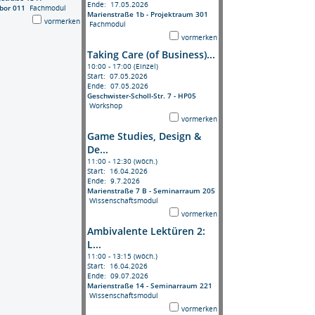
Ende: 17.05.2026
bor 011
Fachmodul
Marienstraße 1b - Projektraum 301
vormerken
Fachmodul
vormerken
Taking Care (of Business)...
10:00 - 17:00 (Einzel)
Start: 07.05.2026
Ende: 07.05.2026
Geschwister-Scholl-Str. 7 - HP05
Workshop
vormerken
Game Studies, Design &
De...
11:00 - 12:30 (wöch.)
Start: 16.04.2026
Ende: 9.7.2026
Marienstraße 7 B - Seminarraum 205
Wissenschaftsmodul
vormerken
Ambivalente Lektüren 2:
L...
11:00 - 13:15 (wöch.)
Start: 16.04.2026
Ende: 09.07.2026
Marienstraße 14 - Seminarraum 221
Wissenschaftsmodul
vormerken