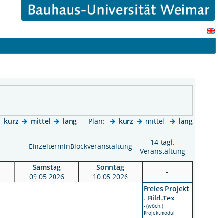
kurz
mittel
lang
Plan:
kurz
mittel
lang
 ,
14-tägl.
Einzeltermin
Blockveranstaltung
Veranstaltung
Samstag
Sonntag
-
09.05.2026
10.05.2026
Freies Projekt
- Bild-Tex...
- (wöch.)
Projektmodul