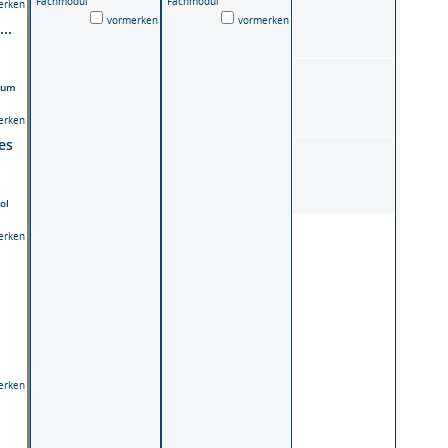
Fachmodul
Fachmodul
erken
vormerken
vormerken
..
raum
erken
es
ol
erken
erken