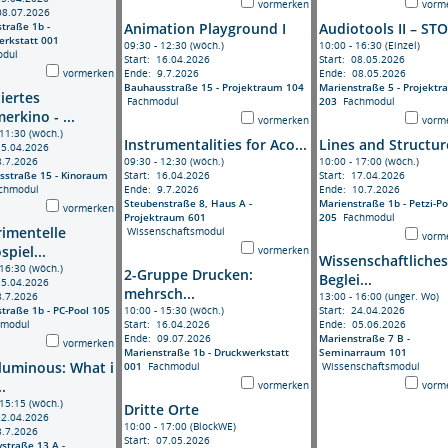
vormerken
vorm
08.07.2026
traße 1b -
Animation Playground I
Audiotools II – STO.
rkstatt 001
09:30 - 12:30 (wöch.)
10:00 - 16:30 (Einzel)
dul
Start: 16.04.2026
Start: 08.05.2026
vormerken
Ende: 9.7.2026
Ende: 08.05.2026
Bauhausstraße 15 - Projektraum 104
Marienstraße 5 - Projekt
iertes
Fachmodul
203
Fachmodul
rkino - ...
vormerken
vorm
 11:30 (wöch.)
Instrumentalities for Aco...
Lines and Structur
15.04.2026
8.7.2026
09:30 - 12:30 (wöch.)
10:00 - 17:00 (wöch.)
sstraße 15 - Kinoraum
Start: 16.04.2026
Start: 17.04.2026
hmodul
Ende: 9.7.2026
Ende: 10.7.2026
Steubenstraße 8, Haus A -
Marienstraße 1b - Petzi-Po
vormerken
Projektraum 601
205
Fachmodul
imentelle
Wissenschaftsmodul
vorm
spiel...
vormerken
Wissenschaftliches
 16:30 (wöch.)
2-Gruppe Drucken:
Beglei...
15.04.2026
mehrsch...
8.7.2026
13:00 - 16:00 (unger. Wo)
traße 1b - PC-Pool 105
10:00 - 15:30 (wöch.)
Start: 24.04.2026
tmodul
Start: 16.04.2026
Ende: 05.06.2026
Ende: 09.07.2026
Marienstraße 7 B -
vormerken
Marienstraße 1b - Druckwerkstatt
Seminarraum 101
luminous: What i
001
Fachmodul
Wissenschaftsmodul
.
vormerken
vorm
 15:15 (wöch.)
Dritte Orte
22.04.2026
10:00 - 17:00 (BlockWE)
8.7.2026
Start: 07.05.2026
straße 13 A -