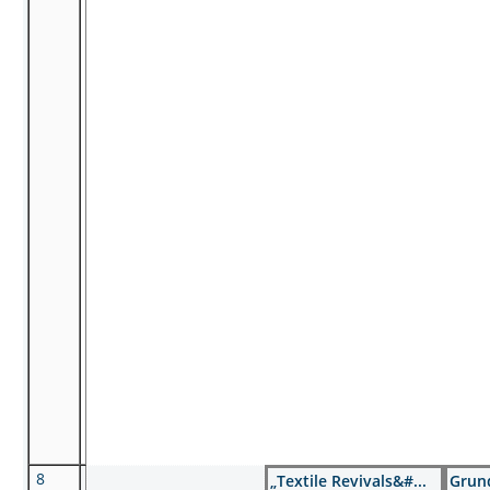
8
„Textile Revivals&#...
Grun