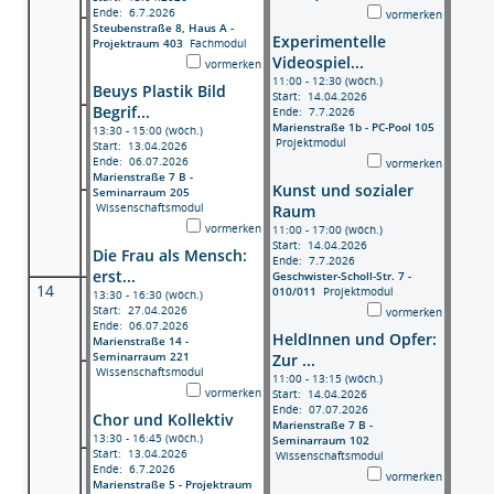
Ende: 6.7.2026
vormerken
Steubenstraße 8, Haus A -
Experimentelle
Projektraum 403
Fachmodul
Videospiel...
vormerken
11:00 - 12:30 (wöch.)
Beuys Plastik Bild
Start: 14.04.2026
Begrif...
Ende: 7.7.2026
Marienstraße 1b - PC-Pool 105
13:30 - 15:00 (wöch.)
Projektmodul
Start: 13.04.2026
Ende: 06.07.2026
vormerken
Marienstraße 7 B -
Kunst und sozialer
Seminarraum 205
Wissenschaftsmodul
Raum
vormerken
11:00 - 17:00 (wöch.)
Start: 14.04.2026
Die Frau als Mensch:
Ende: 7.7.2026
erst...
Geschwister-Scholl-Str. 7 -
14
010/011
Projektmodul
13:30 - 16:30 (wöch.)
Start: 27.04.2026
vormerken
Ende: 06.07.2026
HeldInnen und Opfer:
Marienstraße 14 -
Seminarraum 221
Zur ...
Wissenschaftsmodul
11:00 - 13:15 (wöch.)
vormerken
Start: 14.04.2026
Ende: 07.07.2026
Chor und Kollektiv
Marienstraße 7 B -
13:30 - 16:45 (wöch.)
Seminarraum 102
Start: 13.04.2026
Wissenschaftsmodul
Ende: 6.7.2026
vormerken
Marienstraße 5 - Projektraum