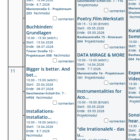
Geschwister-Scholl-Str. 7 - 116
Ende: 
Ende: 6.7.2026
Projektmodul
Mariens
Marienstraße 5 - Projektraum
vormerken
Druckwe
203
Fachmodul
Fachmo
Poetry.Film.Werkstatt
vormerken
09:15 - 12:30 (Einzel)
Buchbinden:
Start: 05.05.2026
Kurat
Grundlagen
Ende: 05.05.2026
Somme
Bauhausstraße 15 - Kinoraum
10:00 - 15:30 (wöch.)
004
Projektmodul
10:00 -
Start: 13.04.2026
Start: 
Ende: 06.07.2026
vormerken
Ende: 
Trierer Straße 12 -
DATA MIRAGE & MORE
Bauhau
Projektraum 008
Fachmodul
004
Fac
10:00 - 13:00 (wöch.)
vormerken
Start: 14.04.2026
Bigger is better. And
Ende: 7.7.2026
11
Exper
Marienstraße 1b - Projektraum
bet...
101
Projektmodul
Video
10:00 - 15:00 (wöch.)
vormerken
13:30 -
Start: 20.04.2026
Start: 
Ende: 06.07.2026
Instrumentalities for
Ende: 
Geschwister-Scholl-Str. 7 -
Aco...
Mariens
HP05
Fachmodul
Projek
10:00 - 16:00 (Einzel)
vormerken
Start: 05.05.2026
Installations-
Ende: 05.05.2026
Sono
Projektmodul
Installatio...
hear..
vormerken
10:00 - 16:00 (wöch.)
13:30 -
Start: 13.04.2026
"die IrrationaleN - das
Start: 
Ende: 6.7.2026
u...
Ende: 
Fachmodul
Coudray
10:00 - 11:30 (wöch.)