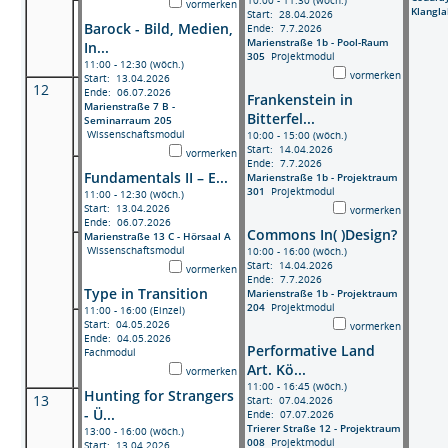
vormerken
Klangla
Start: 28.04.2026
Barock - Bild, Medien,
Ende: 7.7.2026
Marienstraße 1b - Pool-Raum
In...
305
Projektmodul
11:00 - 12:30 (wöch.)
vormerken
Start: 13.04.2026
12
Ende: 06.07.2026
Frankenstein in
Marienstraße 7 B -
Bitterfel...
Seminarraum 205
Wissenschaftsmodul
10:00 - 15:00 (wöch.)
Start: 14.04.2026
vormerken
Ende: 7.7.2026
Fundamentals II – E...
Marienstraße 1b - Projektraum
301
Projektmodul
11:00 - 12:30 (wöch.)
Start: 13.04.2026
vormerken
Ende: 06.07.2026
Commons In( )Design?
Marienstraße 13 C - Hörsaal A
Wissenschaftsmodul
10:00 - 16:00 (wöch.)
Start: 14.04.2026
vormerken
Ende: 7.7.2026
Type in Transition
Marienstraße 1b - Projektraum
204
Projektmodul
11:00 - 16:00 (Einzel)
Start: 04.05.2026
vormerken
Ende: 04.05.2026
Performative Land
Fachmodul
Art. Kö...
vormerken
11:00 - 16:45 (wöch.)
Hunting for Strangers
13
Start: 07.04.2026
- Ü...
Ende: 07.07.2026
Trierer Straße 12 - Projektraum
13:00 - 16:00 (wöch.)
008
Projektmodul
Start: 13.04.2026