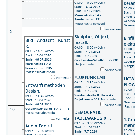
08:00 - 10:00 (wöch.)
keram
Start: 14.04.2026
08:00 -
Ende: 07.07.2026
Start: 
Marienstraße 14 -
Ende: 
Seminarraum 221
Geschwi
Wissenschaftsmodul
Gipswer
vormerken
9
Skulptur, Objekt,
Einfü
Bild - Andacht - Kunst.
Install...
elektr
R...
09:00 - 18:00 (wöch.)
10:00 -
09:15 - 10:45 (wöch.)
Start: 14.04.2026
Start: 
Start: 13.04.2026
Ende: 7.7.2026
Ende: 
Ende: 06.07.2026
Geschwister-Scholl-Str. 7 - 002
Coudray
Marienstraße 7 B -
Projektmodul
Klangla
Seminarraum 205
vormerken
Wissenschaftsmodul
FLURFUNK LAB
vormerken
HOW 
09:15 - 12:30 (wöch.)
FLOW?
Entwurfsmethoden -
Start: 14.04.2026
10:00 -
Design...
Ende: 7.7.2026
Start: 
Steubenstraße 8, Haus A -
09:15 - 10:45 (wöch.)
Ende: 
Projektraum 601
Fachmodul
Start: 13.04.2026
Geschwi
Ende: 06.07.2026
vormerken
Fachmo
Geschwister-Scholl-Str. 7 - 116
10
DEMOCRATIC
Wissenschaftsmodul
TABLEWARE 2.0 ...
vormerken
1-Gr
09:15 - 13:00 (wöch.)
mehrs
Audio Tools I
Start: 14.04.2026
10:00 -
09:15 - 12:30 (wöch.)
Ende: 7.7.2026
Start: 
Start: 13.04.2026