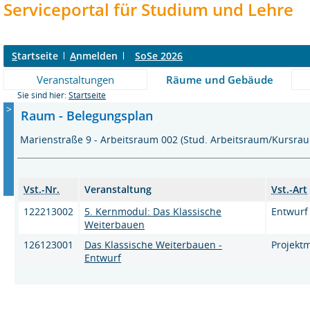
Serviceportal für Studium und Lehre
S
tartseite
A
nmelden
SoSe 2026
Veranstaltungen
Räume und Gebäude
Sie sind hier:
Startseite
>
Raum - Belegungsplan
Marienstraße 9 - Arbeitsraum 002 (Stud. Arbeitsraum/Kursr
Vst.-Nr.
Veranstaltung
Vst.-Art
122213002
5. Kernmodul: Das Klassische
Entwu
Weiterbauen
126123001
Das Klassische Weiterbauen -
Projekt
Entwurf