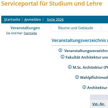
Serviceportal für Studium und Lehre
S
tartseite
A
nmelden
SoSe 2026
Veranstaltungen
Räume und Gebäude
Sie sind hier:
Startseite
Veranstaltungsverzeichnis 
Veranstaltungsverzeichn
Fakultät Architektur un
M.Sc. Architektur (
Wahlpflichtmo
Architektur
Vst.-Nr.