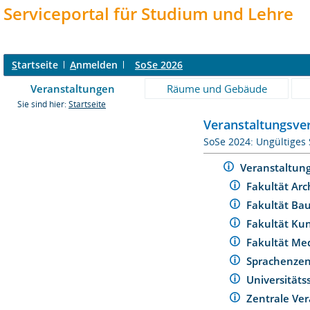
Serviceportal für Studium und Lehre
S
tartseite
A
nmelden
SoSe 2026
Veranstaltungen
Räume und Gebäude
Sie sind hier:
Startseite
Veranstaltungsver
SoSe 2024: Ungültiges
Veranstaltun
Fakultät Arc
Fakultät Ba
Fakultät Ku
Fakultät Me
Sprachenze
Universität
Zentrale Ver