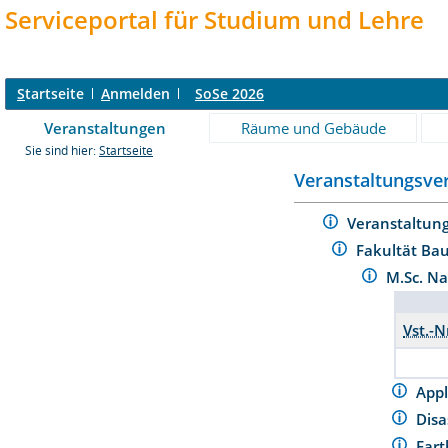
Serviceportal für Studium und Lehre
S
tartseite
A
nmelden
SoSe 2026
Veranstaltungen
Räume und Gebäude
Sie sind hier:
Startseite
Veranstaltungsver
Veranstaltun
Fakultät Ba
M.Sc. Na
Vst.-N
Appl
Disa
Eart