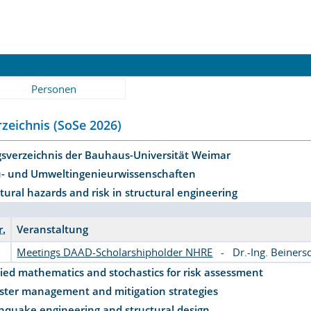
Personen
zeichnis (SoSe 2026)
gsverzeichnis der Bauhaus-Universität Weimar
u- und Umweltingenieurwissenschaften
tural hazards and risk in structural engineering
r.
Veranstaltung
Meetings DAAD-Scholarshipholder NHRE
-
Dr.-Ing. Beiners
ied mathematics and stochastics for risk assessment
ster management and mitigation strategies
hquake engineering and structural design