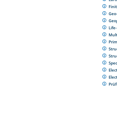
Fini
Geo-
Geog
Life
Mult
Prim
Stru
Stru
Spec
Elec
Elec
Prü