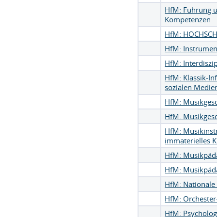
HfM: Führung un
Kompetenzen
HfM: HOCHSC
HfM: Instrumen
HfM: Interdiszi
HfM: Klassik-In
sozialen Medie
HfM: Musikgesc
HfM: Musikgesc
HfM: Musikinstr
immaterielles 
HfM: Musikpäd
HfM: Musikpäd
HfM: Nationale 
HfM: Orcheste
HfM: Psycholog