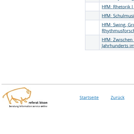
HfM: Rhetorik I 
HfM: Schulmus
HfM: Swing, Gr
Rhythmusforsc
HfM: Zwischen 
Jahrhunderts im
Startseite
Zurück