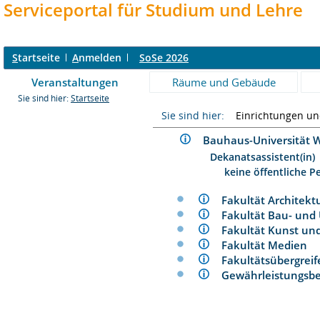
Serviceportal für Studium und Lehre
S
tartseite
A
nmelden
SoSe 2026
Veranstaltungen
Räume und Gebäude
Sie sind hier:
Startseite
Sie sind hier:
Einrichtungen u
Bauhaus-Universitä
Dekanatsassistent(in)
keine öffentliche P
Fakultät Architek
Fakultät Bau- un
Fakultät Kunst u
Fakultät Medien
Fakultätsübergre
Gewährleistungs