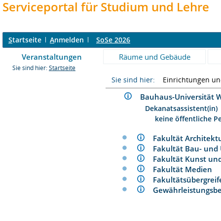
Serviceportal für Studium und Lehre
S
tartseite
A
nmelden
SoSe 2026
Veranstaltungen
Räume und Gebäude
Sie sind hier:
Startseite
Sie sind hier:
Einrichtungen u
Bauhaus-Universitä
Dekanatsassistent(in)
keine öffentliche P
Fakultät Architek
Fakultät Bau- un
Fakultät Kunst u
Fakultät Medien
Fakultätsübergre
Gewährleistungs