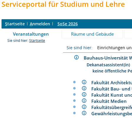
Serviceportal für Studium und Lehre
S
tartseite
A
nmelden
SoSe 2026
Veranstaltungen
Räume und Gebäude
Sie sind hier:
Startseite
Sie sind hier:
Einrichtungen u
Bauhaus-Universitä
Dekanatsassistent(in)
keine öffentliche P
Fakultät Architek
Fakultät Bau- un
Fakultät Kunst u
Fakultät Medien
Fakultätsübergre
Gewährleistungs