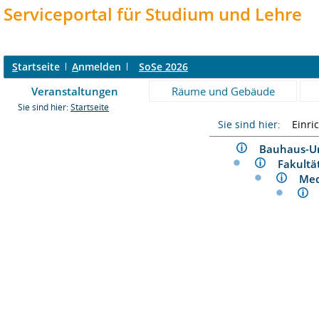
Serviceportal für Studium und Lehre
S
tartseite
A
nmelden
SoSe 2026
Veranstaltungen
Räume und Gebäude
Sie sind hier:
Startseite
Sie sind hier:
Einri
Bauhaus-U
Fakult
Med